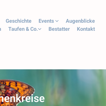
Geschichte
Events
Augenblicke
m
Taufen & Co.
Bestatter
Kontakt
chenkreise