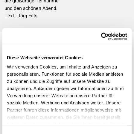
die großartige Teilnahme
und den schönen Abend.
Text: Jörg Eilts
Diese Webseite verwendet Cookies
Wir verwenden Cookies, um Inhalte und Anzeigen zu
Rückblick - Einführung
personalisieren, Funktionen für soziale Medien anbieten
Pfarrerin Weymann
Der ehemalige Bischof Dr.
zu können und die Zugriffe auf unsere Website zu
Arbeitsgebiet mit vielen
Markus Dröge aus Berlin
analysieren. Außerdem geben wir Informationen zu Ihrer
Herausforderungen-
plädiert für eine
Verwendung unserer Website an unsere Partner für
Tomke Weymann als
bekennende Kirche mit
soziale Medien, Werbung und Analysen weiter. Unsere
Krankenhausseelsorgerin
klarer Haltung gegen
Partner führen diese Informationen möglicherweise mit
eingeführt in
Rechtsextremismus und
weiteren Daten zusammen, die Sie ihnen bereitgestellt
Recklinghausen.
Rechtspopulismus
haben oder die sie im Rahmen Ihrer Nutzung der Dienste
Mit einem Gottesdienst in
gesammelt haben.
Einwilligungsauswahl