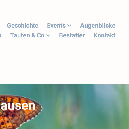
Geschichte
Events
Augenblicke
m
Taufen & Co.
Bestatter
Kontakt
hausen