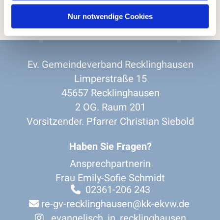
Nur notwendige Cookies
Ev. Gemeindeverband Recklinghausen
Limperstraße 15
45657 Recklinghausen
2 OG. Raum 201
Vorsitzender. Pfarrer Christian Siebold
Haben Sie Fragen?
Ansprechpartnerin
Frau Emily-Sofie Schmidt
02361-206 243

re-gv-recklinghausen@kk-ekvw.de

evangelisch_in_recklinghausen
