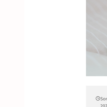
Son
202