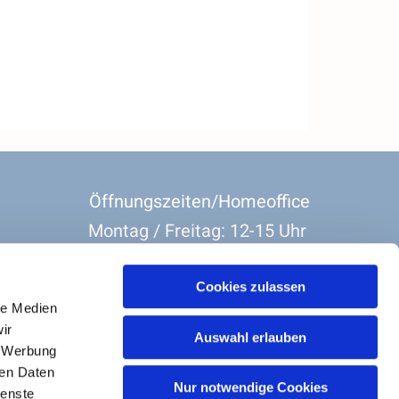
Öffnungszeiten/Homeoffice
Montag / Freitag: 12-15 Uhr
Dienstag-Donnerstag: 8:30 Uhr-11:30 Uhr
Cookies zulassen
le Medien
ir
Auswahl erlauben
, Werbung
ren Daten
Nur notwendige Cookies
Barrierefreiheit
ienste