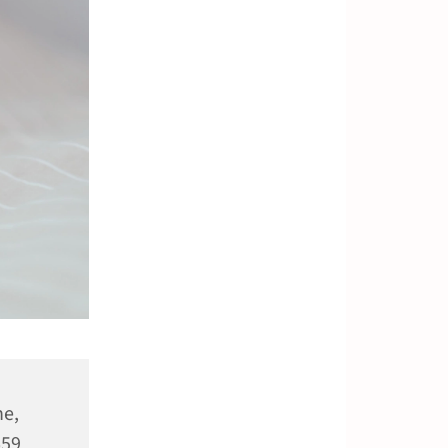
e,
659