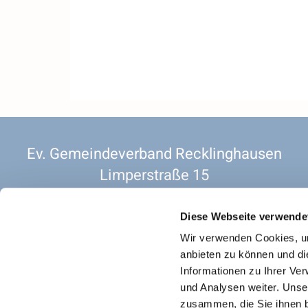
Ev. Gemeindeverband Recklinghausen
Limperstraße 15
45657 Recklinghausen
2 OG. Raum 201
Diese Webseite verwende
Vorsitzender. Pfarrer Christian Siebold
Wir verwenden Cookies, um
anbieten zu können und di
Informationen zu Ihrer Ve
und Analysen weiter. Unse
Datenschutz für
zusammen, die Sie ihnen b