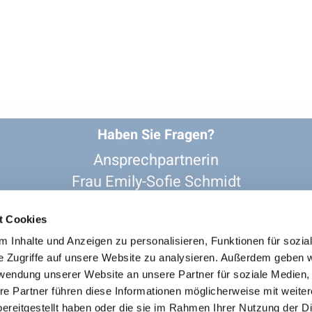
Haben Sie Fragen?
Ansprechpartnerin
Frau Emily-Sofie Schmidt
02361-206 243

re-gv-recklinghausen@kk-ekvw.de

t Cookies
evangelisch_in_recklinghausen

 Inhalte und Anzeigen zu personalisieren, Funktionen für sozia
e Zugriffe auf unsere Website zu analysieren. Außerdem geben w
rwendung unserer Website an unsere Partner für soziale Medien
re Partner führen diese Informationen möglicherweise mit weite
 Soziale Netzwerke
Datenschutz zur Weitergabe an Dritte
ereitgestellt haben oder die sie im Rahmen Ihrer Nutzung der D