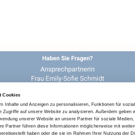
Haben Sie Fragen?
Ansprechpartnerin
Frau Emily-Sofie Schmidt
02361-206 243

re-gv-recklinghausen@kk-ekvw.de

t Cookies
evangelisch_in_recklinghausen

 Inhalte und Anzeigen zu personalisieren, Funktionen für sozia
e Zugriffe auf unsere Website zu analysieren. Außerdem geben w
rwendung unserer Website an unsere Partner für soziale Medien
re Partner führen diese Informationen möglicherweise mit weite
 Soziale Netzwerke
Datenschutz zur Weitergabe an Dritte
ereitgestellt haben oder die sie im Rahmen Ihrer Nutzung der D