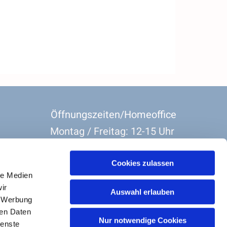
Öffnungszeiten/Homeoffice
Montag / Freitag: 12-15 Uhr
Dienstag-Donnerstag: 8:30 Uhr-11:30 Uhr
Cookies zulassen
le Medien
ir
Auswahl erlauben
, Werbung
ren Daten
Nur notwendige Cookies
Barrierefreiheit
ienste