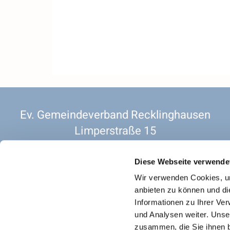
Ev. Gemeindeverband Recklinghausen
Limperstraße 15
45657 Recklinghausen
2 OG. Raum 201
Diese Webseite verwende
Vorsitzender. Pfarrer Christian Siebold
Wir verwenden Cookies, um
anbieten zu können und di
Informationen zu Ihrer Ve
und Analysen weiter. Unse
Datenschutz für
zusammen, die Sie ihnen b