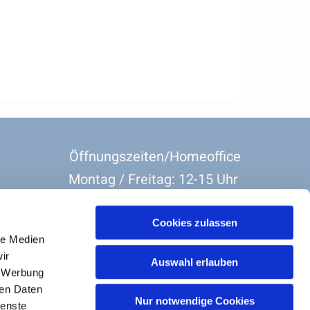
Öffnungszeiten/Homeoffice
Montag / Freitag: 12-15 Uhr
Dienstag-Donnerstag: 8:30 Uhr-11:30 Uhr
Cookies zulassen
le Medien
ir
Auswahl erlauben
, Werbung
ren Daten
Nur notwendige Cookies
Barrierefreiheit
ienste