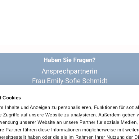
Haben Sie Fragen?
Ansprechpartnerin
Frau Emily-Sofie Schmidt
02361-206 243

re-gv-recklinghausen@kk-ekvw.de

t Cookies
evangelisch_in_recklinghausen

 Inhalte und Anzeigen zu personalisieren, Funktionen für sozia
e Zugriffe auf unsere Website zu analysieren. Außerdem geben w
rwendung unserer Website an unsere Partner für soziale Medien
re Partner führen diese Informationen möglicherweise mit weite
 Soziale Netzwerke
Datenschutz zur Weitergabe an Dritte
ereitgestellt haben oder die sie im Rahmen Ihrer Nutzung der D