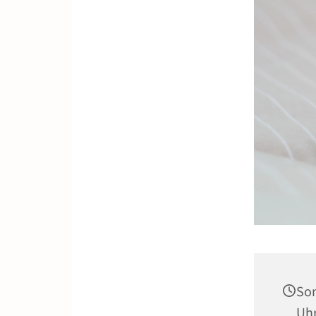
Son
Uh