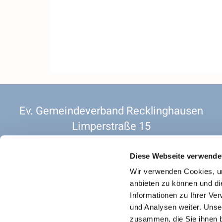
Ev. Gemeindeverband Recklinghausen
Limperstraße 15
45657 Recklinghausen
2 OG. Raum 201
Diese Webseite verwende
Vorsitzender. Pfarrer Christian Siebold
Wir verwenden Cookies, um
anbieten zu können und di
Informationen zu Ihrer Ve
und Analysen weiter. Unse
Datenschutz für
zusammen, die Sie ihnen b