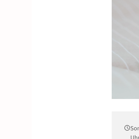
Son
Uh