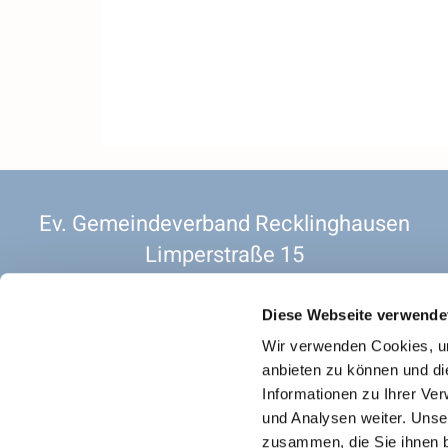
Ev. Gemeindeverband Recklinghausen
Limperstraße 15
45657 Recklinghausen
2 OG. Raum 201
Diese Webseite verwende
Vorsitzender. Pfarrer Christian Siebold
Wir verwenden Cookies, um
anbieten zu können und di
Informationen zu Ihrer Ve
und Analysen weiter. Unse
Datenschutz für
zusammen, die Sie ihnen b