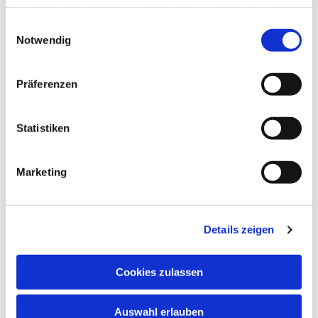
Dies könnte Sie auch interessieren
haben oder die sie im Rahmen Ihrer Nutzung der Dienste
gesammelt haben.
Einwilligungsauswahl
Notwendig
Präferenzen
Statistiken
Marketing
Details zeigen
Cookies zulassen
Auswahl erlauben