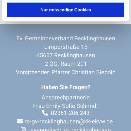
Nur notwendige Cookies
Ev. Gemeindeverband Recklinghausen
Limperstraße 15
45657 Recklinghausen
2 OG. Raum 201
Vorsitzender. Pfarrer Christian Siebold
Haben Sie Fragen?
Ansprechpartnerin
Frau Emily-Sofie Schmidt
02361-206 243

re-gv-recklinghausen@kk-ekvw.de

evangelisch_in_recklinghausen
