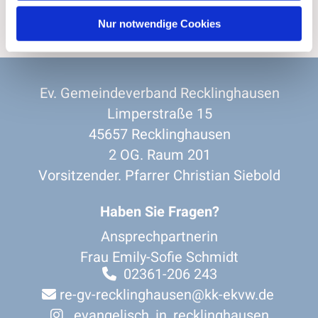
Nur notwendige Cookies
Ev. Gemeindeverband Recklinghausen
Limperstraße 15
45657 Recklinghausen
2 OG. Raum 201
Vorsitzender. Pfarrer Christian Siebold
Haben Sie Fragen?
Ansprechpartnerin
Frau Emily-Sofie Schmidt
02361-206 243

re-gv-recklinghausen@kk-ekvw.de

evangelisch_in_recklinghausen
