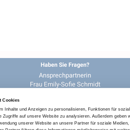
Haben Sie Fragen?
Ansprechpartnerin
Frau Emily-Sofie Schmidt
02361-206 243

re-gv-recklinghausen@kk-ekvw.de

t Cookies
evangelisch_in_recklinghausen

 Inhalte und Anzeigen zu personalisieren, Funktionen für sozia
e Zugriffe auf unsere Website zu analysieren. Außerdem geben w
rwendung unserer Website an unsere Partner für soziale Medien
re Partner führen diese Informationen möglicherweise mit weite