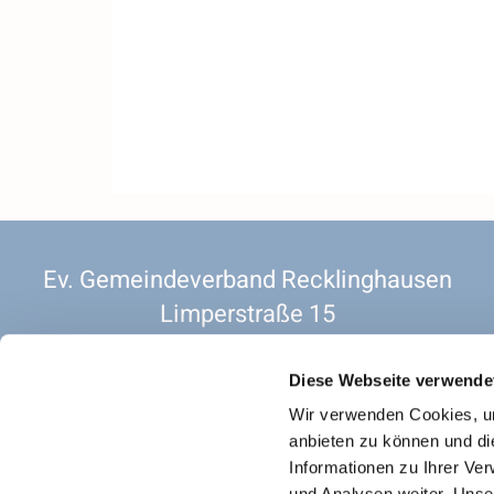
Ev. Gemeindeverband Recklinghausen
Limperstraße 15
45657 Recklinghausen
2 OG. Raum 201
Diese Webseite verwende
Vorsitzender. Pfarrer Christian Siebold
Wir verwenden Cookies, um
anbieten zu können und di
Informationen zu Ihrer Ve
und Analysen weiter. Unse